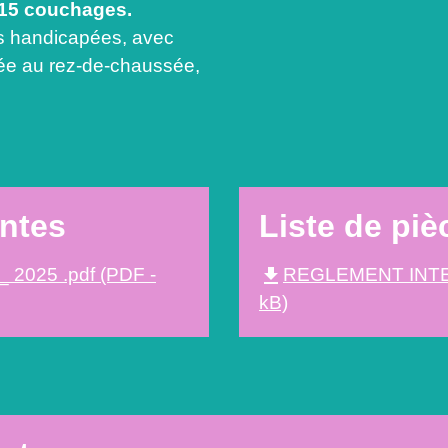
15 couchages.
 handicapées, avec
gée au rez-de-chaussée,
intes
Liste de piè
file_download
 _ 2025 .pdf (PDF -
REGLEMENT INTER
kB)