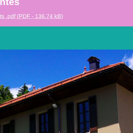
intes
ts .pdf (PDF - 136.74 kB)