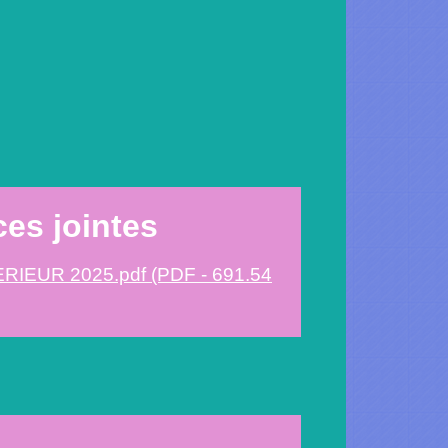
ces jointes
IEUR 2025.pdf (PDF - 691.54