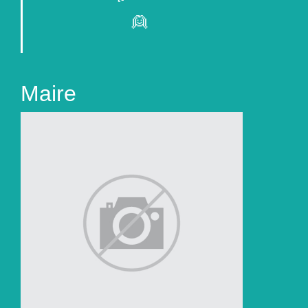
👱
Maire