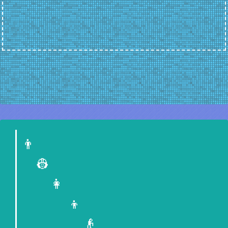
👨
👷
👩
👦
👴