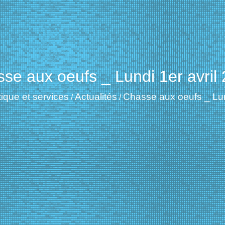
se aux oeufs _ Lundi 1er avril
tique et services
Actualités
Chasse aux oeufs _ Lun
/
/