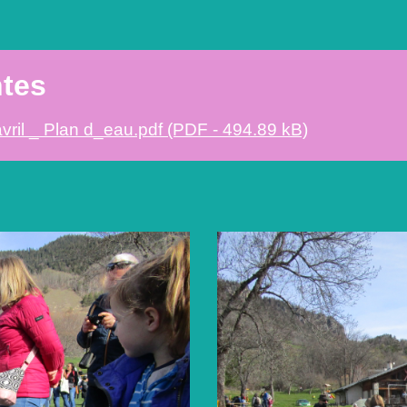
ntes
vril _ Plan d_eau.pdf (PDF - 494.89 kB)